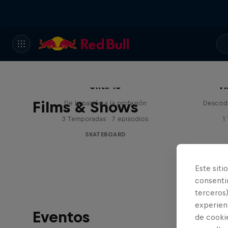
Until 18
Vi
Films & Shows
De la pasión a la profesión
Descodi
3 Temporadas · 7 episodios
1
SKATEBOARD
Este siti
consentim
terceros)
experienc
Eventos
de cooki