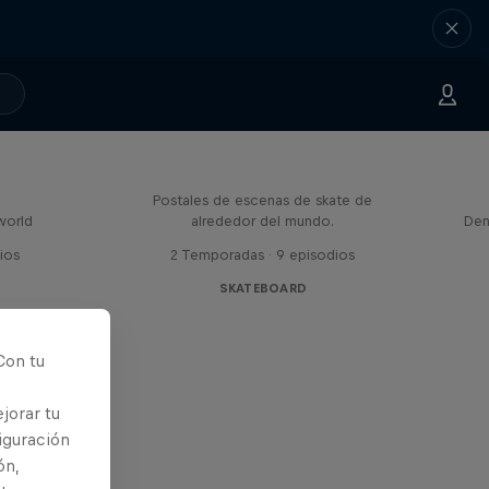
Greetings From
Postales de escenas de skate de
world
alrededor del mundo.
Den
ios
2 Temporadas · 9 episodios
SKATEBOARD
Con tu
jorar tu
iguración
ón,