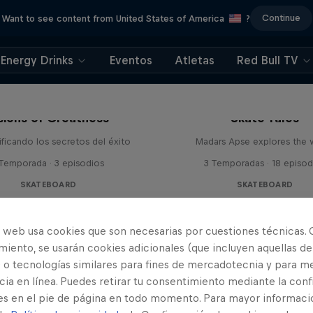
Continue
Want to see content from United States of America
?
Energy Drinks
Eventos
Atletas
Red Bull TV
sions of Greatness
Skate Tales
ficando los secretos del éxito
Madars Apse explores the 
 Temporada · 3 episodios
3 Temporadas · 18 episod
SKATEBOARD
SKATEBOARD
o web usa cookies que son necesarias por cuestiones técnicas. 
iento, se usarán cookies adicionales (que incluyen aquellas de
 o tecnologías similares para fines de mercadotecnia y para me
ia en línea. Puedes retirar tu consentimiento mediante la conf
es en el pie de página en todo momento. Para mayor informaci