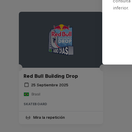
consulta
inferior.
Red Bull Building Drop
25 Septiembre 2025
Brasil
SKATEBOARD
Mira la repetición