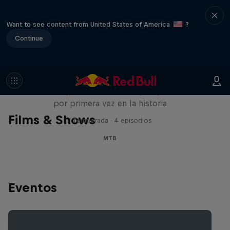
Want to see content from United States of America
?
Continue
Design and Conquer con Matt
Jones
Un hombre, tres trucos de slopestyle hechos
por primera vez en la historia
Films & Shows
1 Temporada · 4 episodios
MTB
Eventos