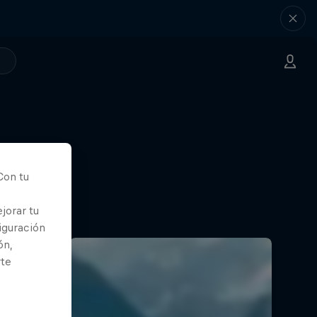
Con tu
jorar tu
iguración
ón,
rte