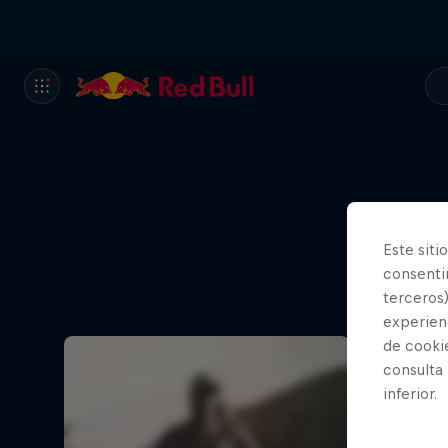
Este siti
consentim
terceros)
experienc
de cooki
consulta
inferior.