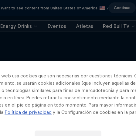
Continue
Want to see content from United States of America
?
Energy Drinks
Eventos
Atletas
Red Bull TV
o web usa cookies que son necesarias por cuestiones técnicas. 
Más contenidos similares
iento, se usarán cookies adicionales (que incluyen aquellas de
 o tecnologías similares para fines de mercadotecnia y para me
ia en línea. Puedes retirar tu consentimiento mediante la conf
es en el pie de página en todo momento. Para mayor informaci
 la
Política de privacidad
y la Configuración de cookies en la pa