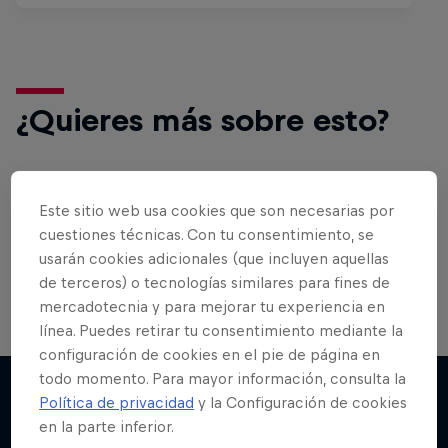
¿Quieres más sobre esto?
Bike
Este sitio web usa cookies que son necesarias por
cuestiones técnicas. Con tu consentimiento, se
MTB, BMX o XC…¡lo mejor del mundo de las bicis
en un solo lugar!
usarán cookies adicionales (que incluyen aquellas
de terceros) o tecnologías similares para fines de
mercadotecnia y para mejorar tu experiencia en
línea. Puedes retirar tu consentimiento mediante la
configuración de cookies en el pie de página en
todo momento. Para mayor información, consulta la
Política de privacidad
y la Configuración de cookies
en la parte inferior.
Más contenidos similares