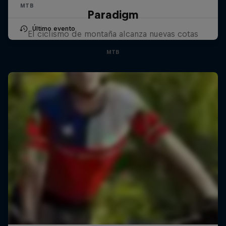
MTB
Paradigm
Último evento
El ciclismo de montaña alcanza nuevas cotas
MTB