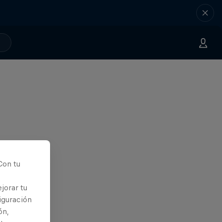
Con tu
jorar tu
iguración
ón,