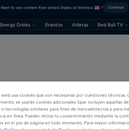
Continue
Want to see content from United States of America
?
Energy Drinks
Eventos
Atletas
Red Bull TV
o web usa cookies que son necesarias por cuestiones técnicas. 
iento, se usarán cookies adicionales (que incluyen aquellas de
 o tecnologías similares para fines de mercadotecnia y para me
ia en línea. Puedes retirar tu consentimiento mediante la conf
es en el pie de página en todo momento. Para mayor informaci