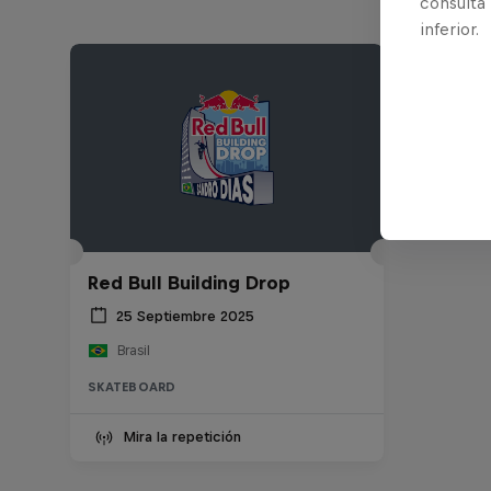
consulta
inferior.
Red Bull Building Drop
25 Septiembre 2025
Brasil
SKATEBOARD
Mira la repetición