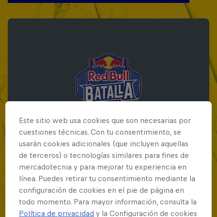
Este sitio web usa cookies que son necesarias por
cuestiones técnicas. Con tu consentimiento, se
usarán cookies adicionales (que incluyen aquellas
de terceros) o tecnologías similares para fines de
mercadotecnia y para mejorar tu experiencia en
Red Bull Batalla Final Torneo de Plazas
línea. Puedes retirar tu consentimiento mediante la
2026
configuración de cookies en el pie de página en
todo momento. Para mayor información, consulta la
19 Septiembre 2026
Política de privacidad
y la Configuración de cookies