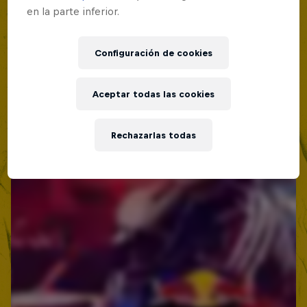
Lima, Peru
en la parte inferior.
Red Bull Batalla Nueva Historia:
MC BATTLE
20 Años de Rimas
Configuración de cookies
Próximo evento
Red Bull Batalla
MC BATTLE
Aceptar todas las cookies
Rechazarlas todas