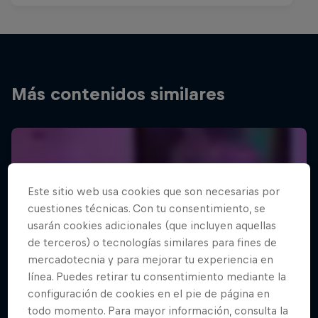
Más contenidos similares
Este sitio web usa cookies que son necesarias por
cuestiones técnicas. Con tu consentimiento, se
usarán cookies adicionales (que incluyen aquellas
de terceros) o tecnologías similares para fines de
mercadotecnia y para mejorar tu experiencia en
línea. Puedes retirar tu consentimiento mediante la
configuración de cookies en el pie de página en
todo momento. Para mayor información, consulta la