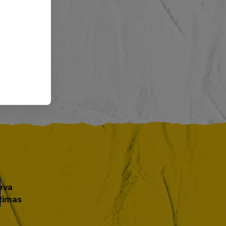
eva
Rimas