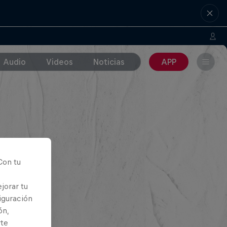
Audio
Videos
Noticias
APP
Con tu
jorar tu
iguración
ón,
rte