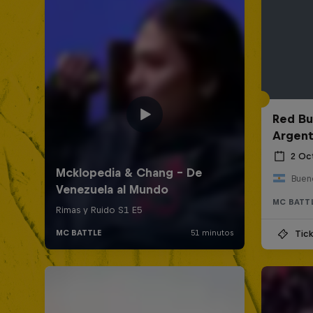
Red Bul
Argent
2 Oc
Bueno
MC BATT
Tick