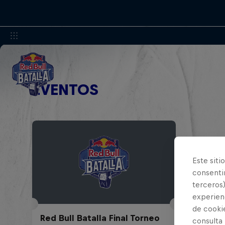
EVENTOS
Este siti
consentim
terceros)
experienc
de cooki
Red Bull Batalla Final Torneo
consulta