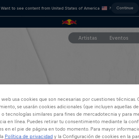
Continue
Want to see content from United States of America
?
Artistas
Eventos
o web usa cookies que son necesarias por cuestiones técnicas. 
iento, se usarán cookies adicionales (que incluyen aquellas de
 o tecnologías similares para fines de mercadotecnia y para me
ia en línea. Puedes retirar tu consentimiento mediante la conf
es en el pie de página en todo momento. Para mayor informaci
 la
Política de privacidad
y la Configuración de cookies en la pa