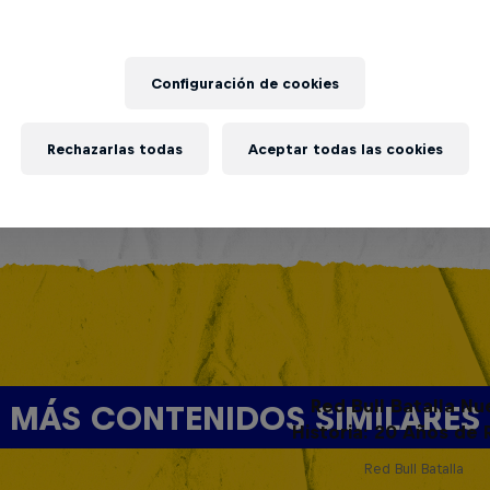
Configuración de cookies
Rechazarlas todas
Aceptar todas las cookies
Red Bull Batalla Nu
MÁS CONTENIDOS SIMILARES
Historia: 20 Años de 
Red Bull Batalla