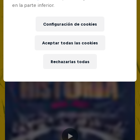
Lima, Peru
en la parte inferior.
Red Bull Batalla Nueva Historia:
MC BATTLE
20 Años de Rimas
Configuración de cookies
Próximo evento
Red Bull Batalla
MC BATTLE
Aceptar todas las cookies
Rechazarlas todas