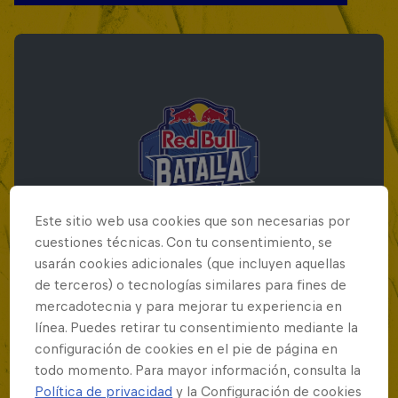
Este sitio web usa cookies que son necesarias por
cuestiones técnicas. Con tu consentimiento, se
usarán cookies adicionales (que incluyen aquellas
de terceros) o tecnologías similares para fines de
mercadotecnia y para mejorar tu experiencia en
Red Bull Batalla Final Torneo de Plazas
línea. Puedes retirar tu consentimiento mediante la
2026
configuración de cookies en el pie de página en
todo momento. Para mayor información, consulta la
19 Septiembre 2026
Política de privacidad
y la Configuración de cookies