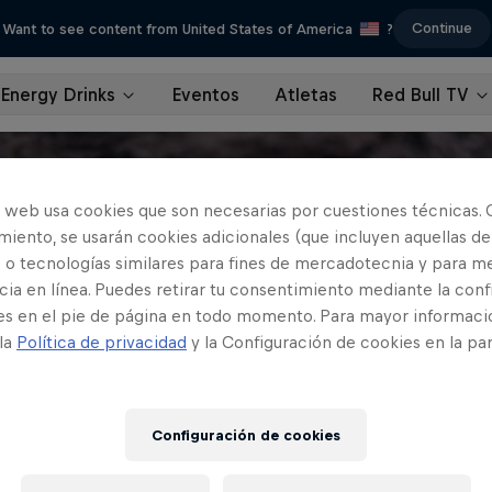
Continue
Want to see content from United States of America
?
Energy Drinks
Eventos
Atletas
Red Bull TV
o web usa cookies que son necesarias por cuestiones técnicas. 
iento, se usarán cookies adicionales (que incluyen aquellas de
 o tecnologías similares para fines de mercadotecnia y para me
ia en línea. Puedes retirar tu consentimiento mediante la conf
es en el pie de página en todo momento. Para mayor informaci
 la
Política de privacidad
y la Configuración de cookies en la pa
Configuración de cookies