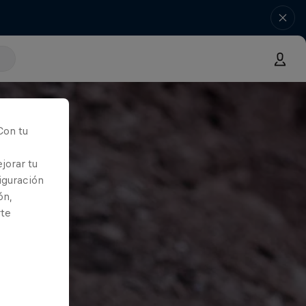
Con tu
jorar tu
iguración
ón,
rte