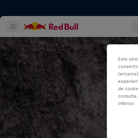
Este siti
consentim
terceros)
experienc
de cooki
consulta
inferior.