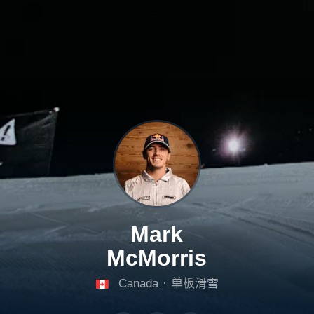
Mark
McMorris
Canada
·
单板滑雪