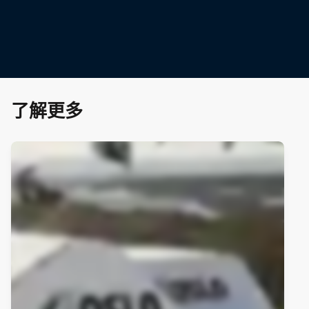
Mark McMorris prepares for action at Jackson Hole
© Ben Gavelda/Natural Selection Tour/Red Bull Content
Pool
了解更多
Unwindi
© Chris 