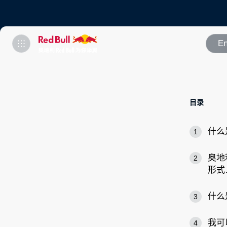
En
目录
什么是
1
奥地利
2
形式
什么
3
我可
4