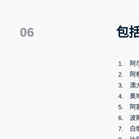
06
包
阿
阿
澳
奥
阿
波
白