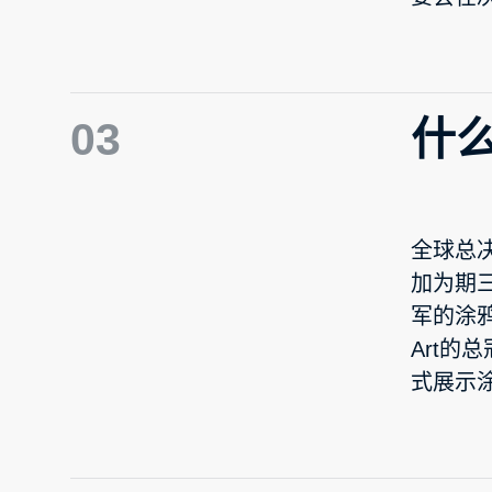
03
什
全球总决
加为期
军的涂鸦
Art的
式展示