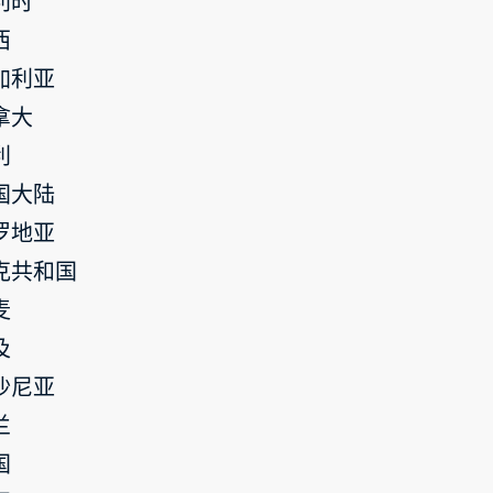
利时
西
加利亚
拿大
利
国大陆
罗地亚
克共和国
麦
及
沙尼亚
兰
国