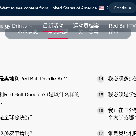
Want to see content from United States of America
?
Continue
ergy Drinks
最新活动
运动员档案
Red Bull TV
基本信息
常见问题
关于赛事
评审
奥地利Red Bull Doodle Art?
我必须多少
14
Red Bull Doodle Art是以什么样的
我必须是学
15
…
我正在国外
16
是全球总决赛？
个大学或哪
以多次申请吗？
谁是奥地利Red
17