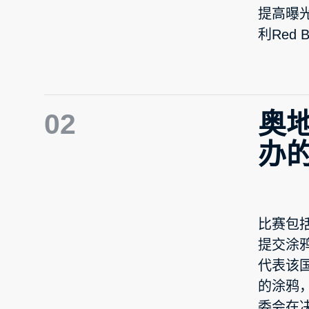
提高曝
利Red B
02
奥地
办
比赛包括
提交涂
代表该
的涂鸦
委会在决赛