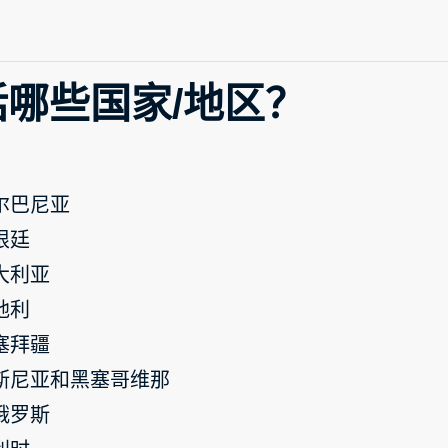
括哪些国家/地区？
尔巴尼亚
根廷
大利亚
地利
塞拜疆
斯尼亚和黑塞哥维那
俄罗斯