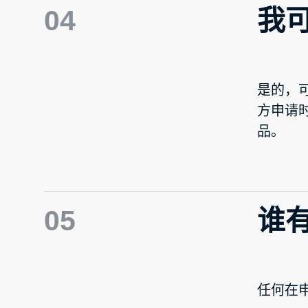
04
我
是的，
方申请
品。
05
谁
任何在