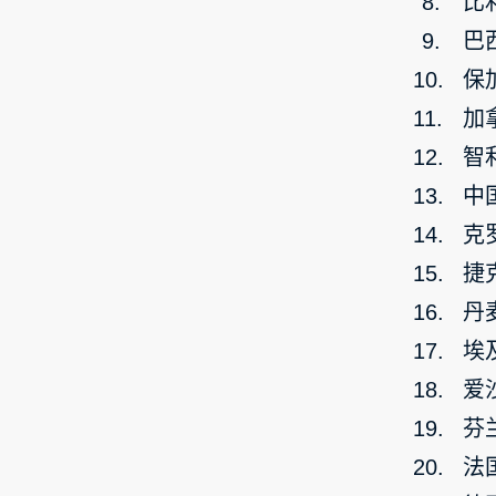
比
巴
保
加
智
中
克
捷
丹
埃
爱
芬
法