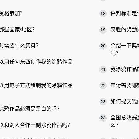
资格参加？
评判标准是
18
哪些国家/地区？
获胜的奖励
19
时需要什么资料？
介绍一下奥地利R
20
吧？
以用任何东西创作我的涂鸦作品
我涂鸦作品
21
以用电子方式绘制我的涂鸦作品
申请需要哪
22
如何提交我
23
涂鸦作品必须是黑白的吗？
全国总决赛
24
以和别人合作一副涂鸦作品吗？
么？