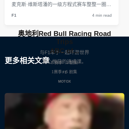
奥地利Red Bull Racing Road
Trips
ABC of...
与F1车手一起环游世界
更多相关文章
赏心悦目的速成课。
2 赛季 · 2 剧集
1赛季 · 5 剧集
F1
MOTOX