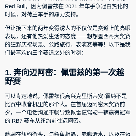
Red Bull，因为佩雷兹在 2021 年车手争冠白热化的
时候，对荷兰车手的鼎力支持。
但让接下来的两年变得诱人的不仅仅是赛道上的亮眼
表现，还有他热爱生活的态度——想想墨西哥大奖赛
的狂野庆祝场景、公路旅行、表演赛等等！以下是我
们最喜欢的三个赛道之外的时刻：
1. 奔向迈阿密：佩雷兹的第一次越
野赛
可以肯定地说，佩雷兹很高兴克里斯蒂安·霍纳不是
比赛中收音机里的那个人。在首届迈阿密大奖赛前
夕，一个电话沟通不畅导致佩雷兹驾驶一辆赢得冠军
的 RB7 赛车从纽约前往迈阿密。
驰骋在纽约街头，与鳄鱼相遇，赤脚滑水，以及在迈