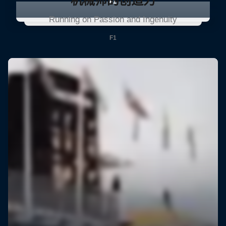
机械师的创造力
F1
Running on Passion and Ingenuity
F1