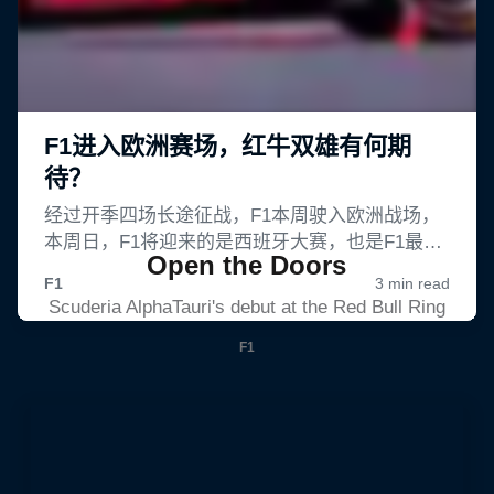
Open the Doors
Scuderia AlphaTauri's debut at the Red Bull Ring
F1