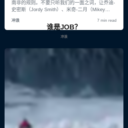
谁是JOB？
冲浪