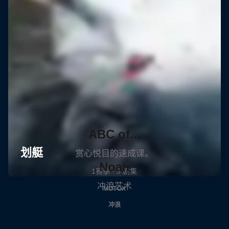
ABC of...
赏心悦目的速成课。
Noah
1赛季 · 5 剧集
冲浪艺术
MOTOX
冲浪