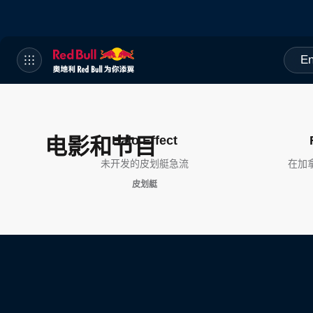
En
Halo Effect
电影和节目
未开发的皮划艇急流
在加
皮划艇