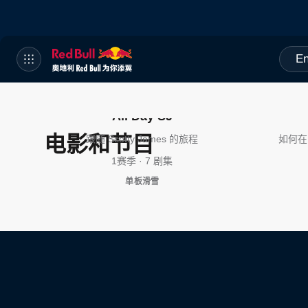
En
All Day SJ
电影和节目
跟随 Scotty James 的旅程
如何在
1赛季 · 7 剧集
单板滑雪