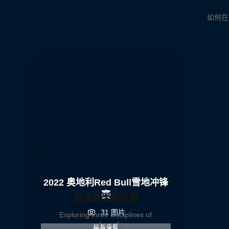
如何在
2022 奥地利Red Bull雪地冲锋
赛
麦克莫里斯兄弟
31 图片
Exploring three disciplines of
snowboarding
单板滑雪