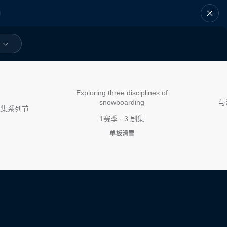
麦克莫里斯兄弟
Exploring three disciplines of
snowboarding
与
五集系列节
1赛季 · 3 剧集
单板滑雪