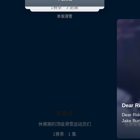
1赛季 · 3 剧集
单板滑雪
双焦点
休赛期的顶级滑雪运动员们
与滑雪板
1赛季 · 1 集