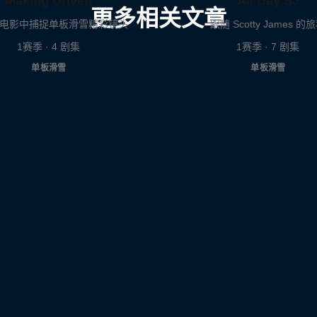
Making Driven
All Day SJ
更多相关文章
电影中捕捉单板滑雪精彩镜头
跟随 Scotty James 的
1赛季 · 4 剧集
1赛季 · 7 剧集
单板滑雪
单板滑雪