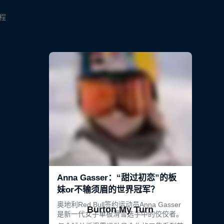
旅程
Burton My Turn