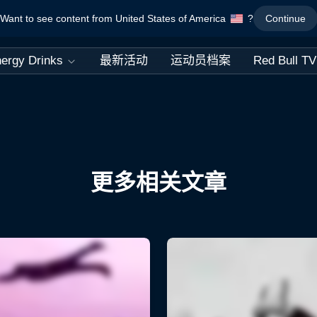
Want to see content from United States of America
?
Continue
ergy Drinks
最新活动
运动员档案
Red Bull TV
更多相关文章