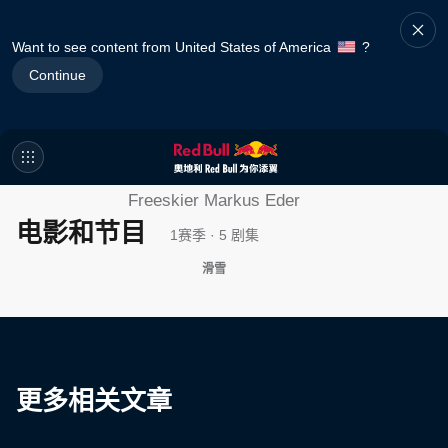
Want to see content from United States of America
?
Continue
The Ultimate Run
Freeskier Markus Eder
电影和节目
1赛季 · 5 剧集
滑雪
更多相关文章