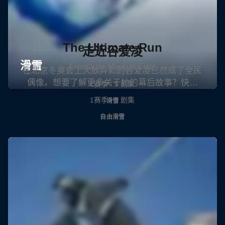
The Ultimate Run
走近谷爱凌
Freeskier Markus Eder
在北京冬奥会上大放异彩的谷爱凌已然成了全民
偶像。想要了解更多关于她的幕后故事？快…
1赛季 · 5 剧集
1赛季 · 3 剧集
滑雪
自由滑雪