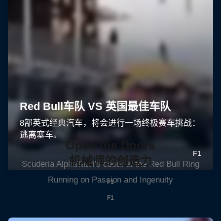
Open the Doors
机械师的创造力
Scuderia AlphaTauri's debut at the Red Bull Ring
Running on Passion and Ingenuity
F1
F1