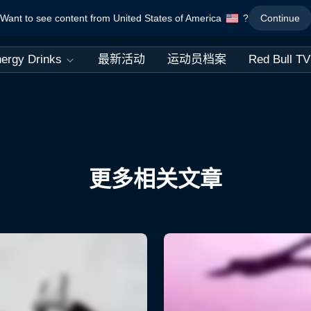
Want to see content from United States of America
?
Continue
ergy Drinks
最新活动
运动员档案
Red Bull TV
更多相关文章