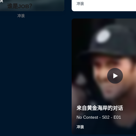
谁是JOB？
冲浪