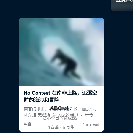
ABC of...
赏心悦目的速成课。
1赛季 · 5 剧集