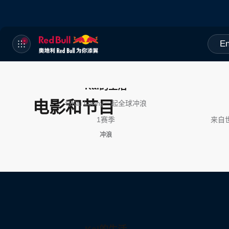
En
Kai的生活
电影和节目
与Kai Lenny一起全球冲浪
1赛季
来自
冲浪