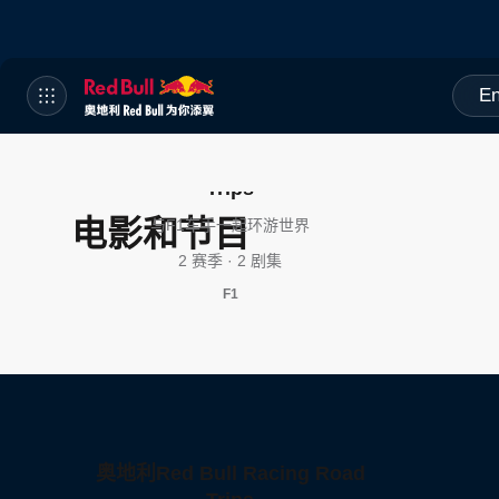
En
奥地利Red Bull Racing Road
Trips
电影和节目
与F1车手一起环游世界
2 赛季 · 2 剧集
F1
奥地利Red Bull Racing Road