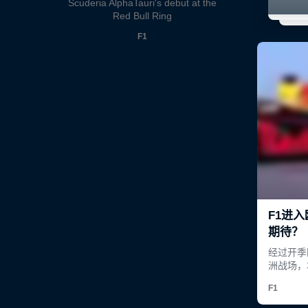
Scuderia AlphaTauri's debut at the
Red Bull Ring
F1