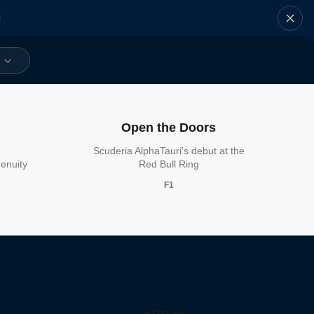
Open the Doors
Scuderia AlphaTauri's debut at the
enuity
Red Bull Ring
F1