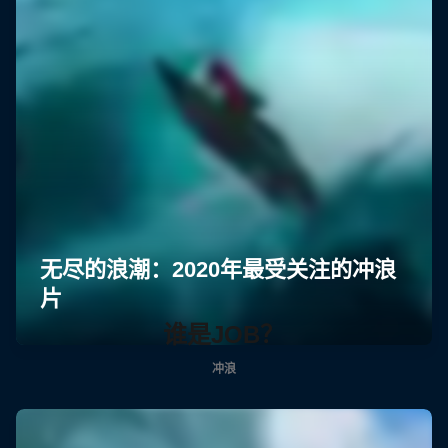
谁是JOB？
冲浪