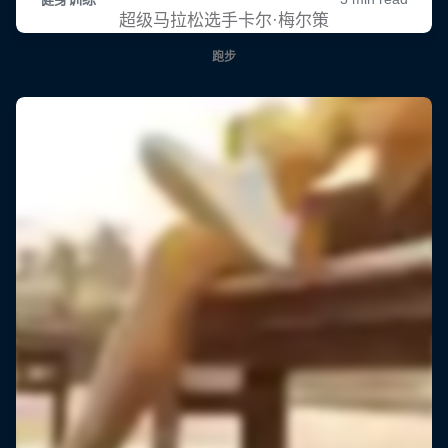
超级马拉松选手卡尔·梅尔策
跑步