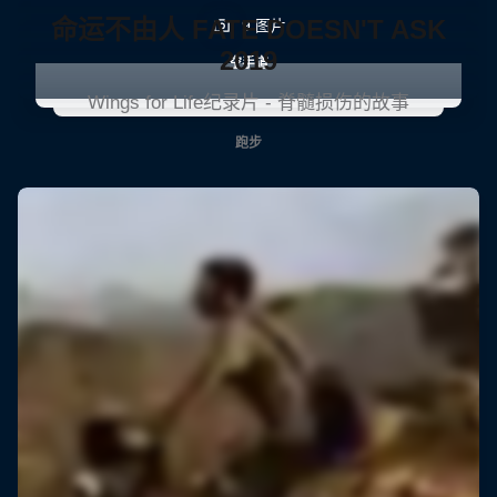
命运不由人 FATE DOESN'T ASK
9 图片
2019
空手道
Wings for Life纪录片 - 脊髓损伤的故事
跑步