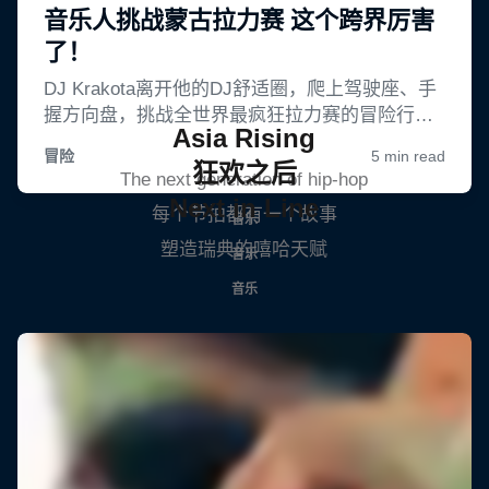
Asia Rising
狂欢之后
The next generation of hip-hop
Next in Line
每个节拍都有一个故事
音乐
塑造瑞典的嘻哈天赋
音乐
音乐