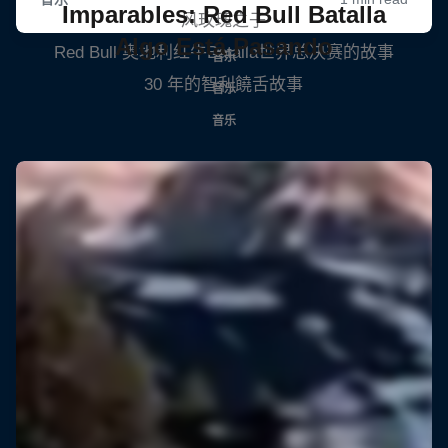
Imparables: Red Bull Batalla
风玫瑰之子
Algo Está Pasando
Red Bull 奥地利红牛Batalla世界总决赛的故事
音乐
30 年的智利饒舌故事
音乐
音乐