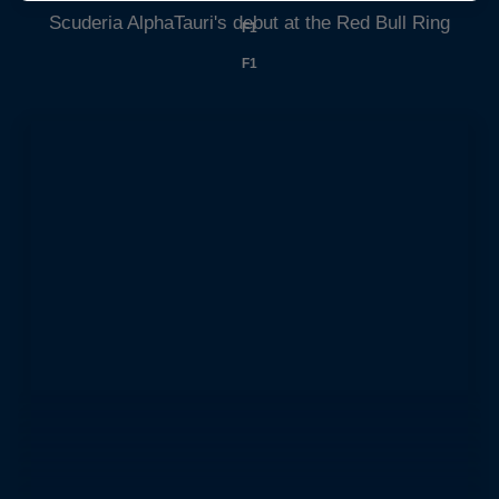
Scuderia AlphaTauri's debut at the Red Bull Ring
F1
F1