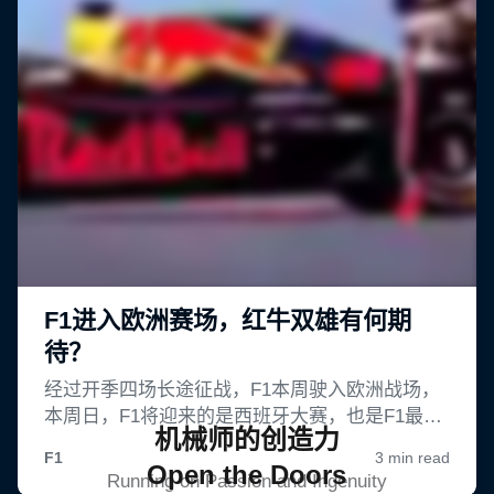
机械师的创造力
Open the Doors
Running on Passion and Ingenuity