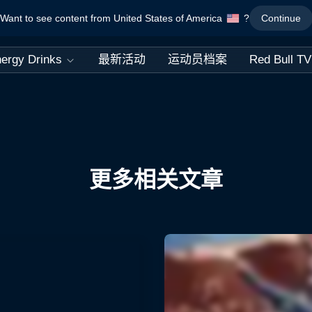
Want to see content from United States of America
?
Continue
ergy Drinks
最新活动
运动员档案
Red Bull TV
更多相关文章