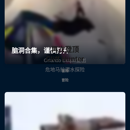
再次登顶
Cliff Hunter
Orlando Duque复出
危地马拉潜水探险
冒险
冒险