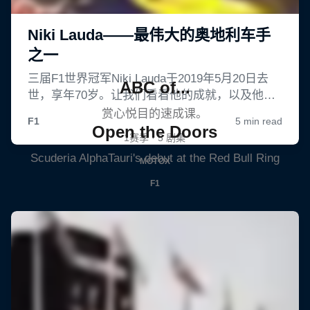
ABC of...
赏心悦目的速成课。
Open the Doors
1赛季 · 5 剧集
Scuderia AlphaTauri's debut at the Red Bull Ring
MOTOX
F1