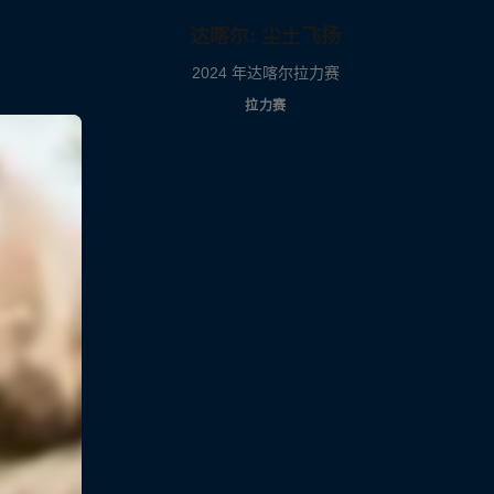
达喀尔: 尘土飞扬
2024 年达喀尔拉力赛
拉力赛