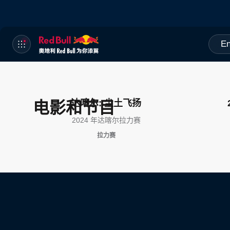
En
达喀尔: 尘土飞扬
电影和节目
2024 年达喀尔拉力赛
拉力赛