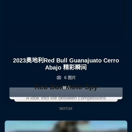
2023奥地利Red Bull Guanajuato Cerro
Abajo 精彩瞬间
6 图片
Red Bull Moto Spy
BIKE
A look into life between competitions
MOTOX