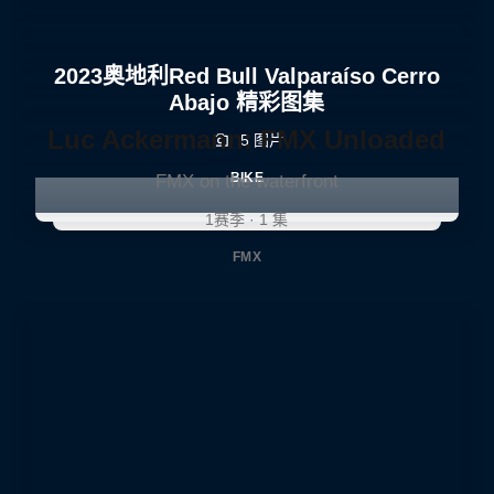
2023奥地利Red Bull Valparaíso Cerro
Abajo 精彩图集
Luc Ackermann: FMX Unloaded
5 图片
BIKE
FMX on the waterfront
1赛季 · 1 集
FMX