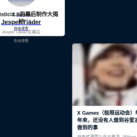
ilistic 2.0的幕后制作大揭
秘
JesperTjäder在幕后
自由滑雪