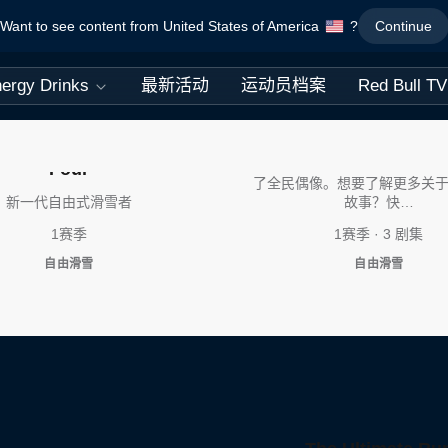
Want to see content from United States of America
?
Continue
ergy Drinks
最新活动
运动员档案
Red Bull TV
走近谷爱凌
在北京冬奥会上大放异彩的谷
Four
了全民偶像。想要了解更多关
新一代自由式滑雪者
故事？快…
1赛季
1赛季 · 3 剧集
自由滑雪
自由滑雪