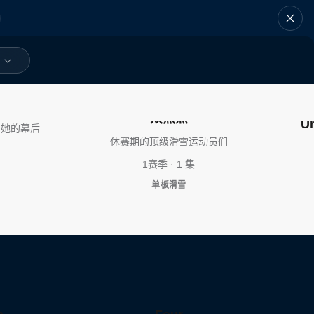
爱凌已然成
双焦点
U
于她的幕后
休赛期的顶级滑雪运动员们
1赛季 · 1 集
单板滑雪