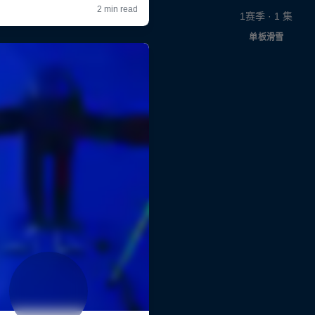
1赛季 · 1 集
单板滑雪