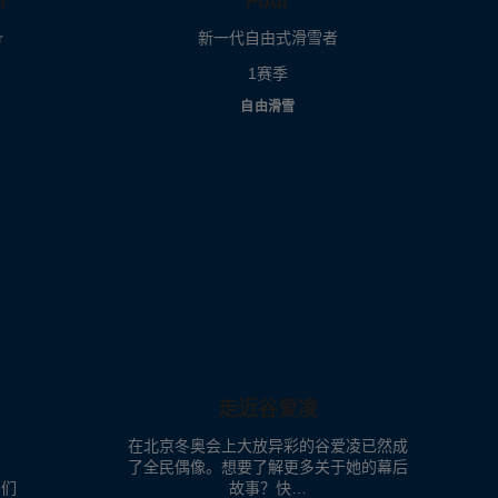
n
Four
r
新一代自由式滑雪者
1赛季
自由滑雪
走近谷爱凌
在北京冬奥会上大放异彩的谷爱凌已然成
了全民偶像。想要了解更多关于她的幕后
员们
故事？快…