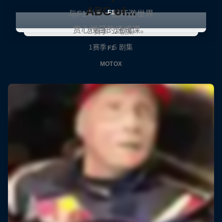
ABC of...
F1
与F1车手一起环游世界
赏心悦目的速成课。
2 赛季 · 2 剧集
1赛季 · 5 剧集
F1
MOTOX