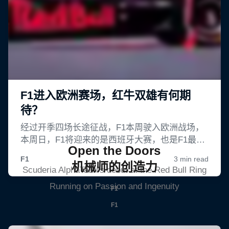
Open the Doors
机械师的创造力
Scuderia AlphaTauri's debut at the Red Bull Ring
Running on Passion and Ingenuity
F1
F1