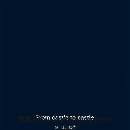
From castle to castle
奥地利Red Bull Racing Road
Trips
10 图片