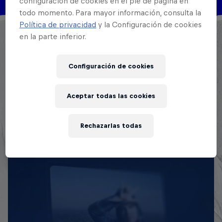
configuración de cookies en el pie de página en
todo momento. Para mayor información, consulta la
Política de privacidad
y la Configuración de cookies
Inició su carrera musical en un evento de freestyle
en la parte inferior.
llamado: “Claustro Battle”. Participó en Red bull
Batalla de los Gallos República Dominicana 2019
Configuración de cookies
quedando en cuarto lugar. BDM Rep. Dominicana
obteniendo el cuarto lugar nuevamente, y en otras
Aceptar todas las cookies
competencias como Olimpo Freestyle.
Rechazarlas todas