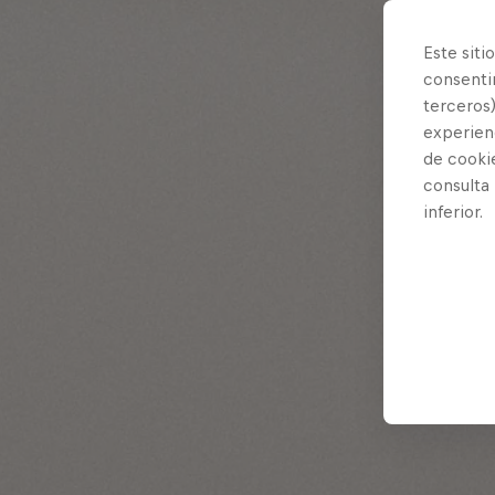
Este siti
consentim
terceros)
experienc
de cooki
consulta
inferior.