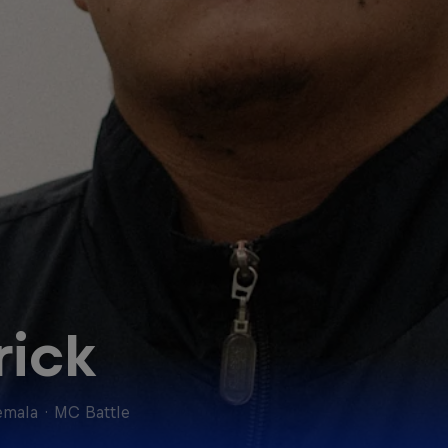
rick
emala
·
MC Battle