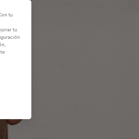
Con tu
jorar tu
iguración
ón,
rte