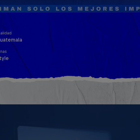
alidad
uatemala
inas
tyle