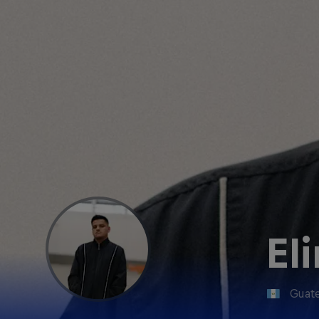
Eli
Guat