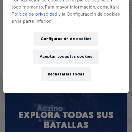
Flojo logró su clasificación a la Final Nacional de
todo momento. Para mayor información, consulta la
Red Bull Batalla tras llegar a la semifinal de la
Política de privacidad
y la Configuración de cookies
Regional Norte de Trujillo.
en la parte inferior.
Configuración de cookies
Aceptar todas las cookies
Rechazarlas todas
EXPLORA TODAS SUS
BATALLAS