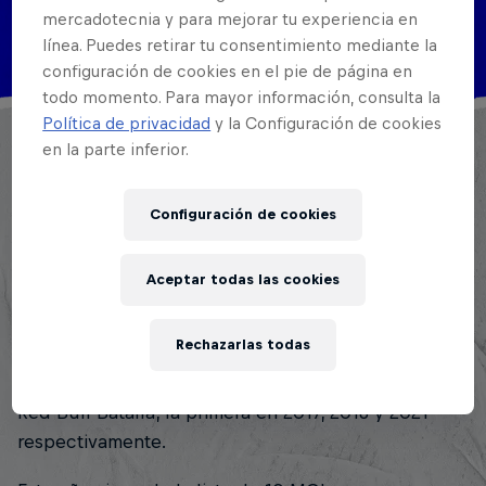
mercadotecnia y para mejorar tu experiencia en
Disciplinas
MC
línea. Puedes retirar tu consentimiento mediante la
configuración de cookies en el pie de página en
todo momento. Para mayor información, consulta la
Política de privacidad
y la Configuración de cookies
Ken comenzó hacer freestyle en la época del
en la parte inferior.
colegio. Lo que al principio parecía ser un hobby
se convirtió en el estilo de vida de este venezolano.
Configuración de cookies
Ken dice que el freestyle le cambió la vida
apartándolo de entornos negativos y que al mismo
Aceptar todas las cookies
tiempo le ha permitido dejar su huella en diferentes
lugares de latinoamérica.
Rechazarlas todas
Kenneth ha participado en tres (3) ediciones de
Red Bull Batalla, la primera en 2017, 2018 y 2021
respectivamente.