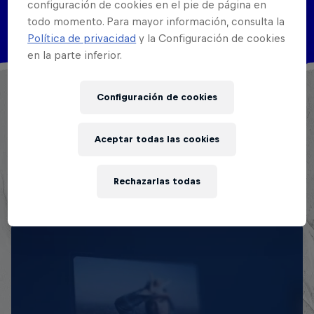
configuración de cookies en el pie de página en
Disciplinas
todo momento. Para mayor información, consulta la
MC Battle
Política de privacidad
y la Configuración de cookies
en la parte inferior.
Moviéndose plaza tras plaza y con una carrera en
Configuración de cookies
ascenso que inicio en el 2017, experto en el doble
tempo y con un flow que busca innovar en cada
Aceptar todas las cookies
batalla. En 2018 logró clasificarse en Valhalla Battles
México.
Rechazarlas todas