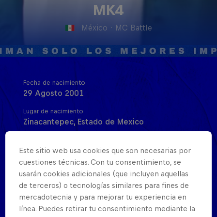
MK4
México
·
MC Battle
Fecha de nacimiento
29 Agosto 2001
Lugar de nacimiento
Zinacantepec, Estado de Mexico
Age
24
Este sitio web usa cookies que son necesarias por
cuestiones técnicas. Con tu consentimiento, se
Nacionalidad
usarán cookies adicionales (que incluyen aquellas
México
de terceros) o tecnologías similares para fines de
mercadotecnia y para mejorar tu experiencia en
Inicio de su carrera
2017
línea. Puedes retirar tu consentimiento mediante la