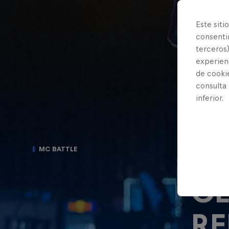
Este siti
consentim
terceros)
experienc
de cooki
consulta
inferior.
CO
MC BATTLE
CL
RE