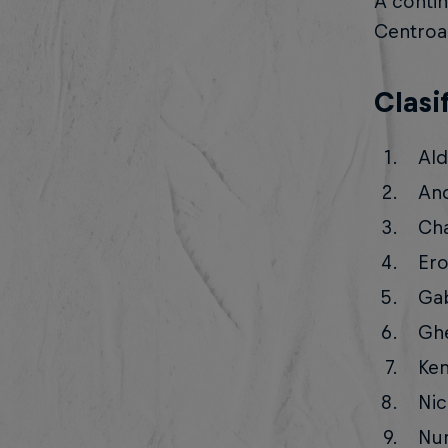
A contin
Centroa
Clasi
Ald
And
Cha
Ero
Gab
Ghe
Ken
Nic
Num