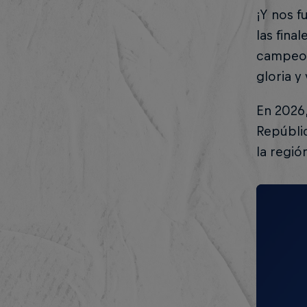
¡Y nos f
las fina
campeon
gloria y
En 2026,
Repúbli
la regió