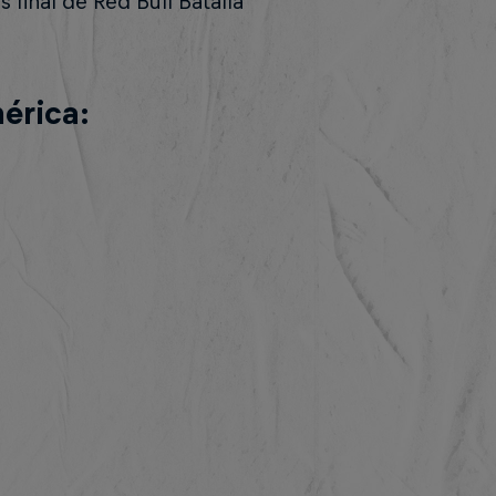
 final de Red Bull Batalla
érica: