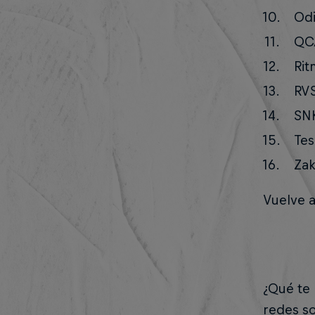
Odi
QCA
Rit
RVS
SNK
Tes
Zak
Vuelve a
¿Qué te 
redes so