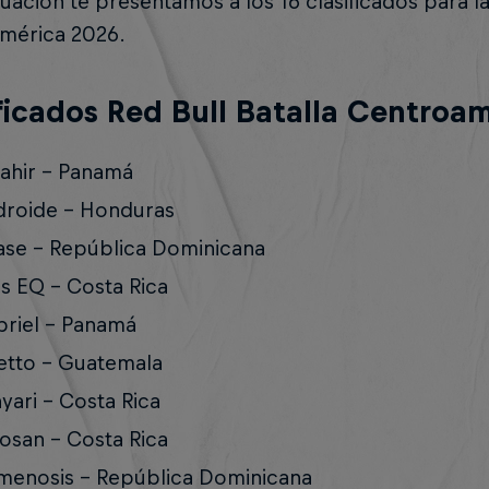
uación te presentamos a los 16 clasificados para las
mérica 2026.
ficados Red Bull Batalla Centroam
ahir - Panamá
roide - Honduras
se - República Dominicana
s EQ - Costa Rica
riel - Panamá
tto - Guatemala
yari - Costa Rica
osan - Costa Rica
enosis - República Dominicana