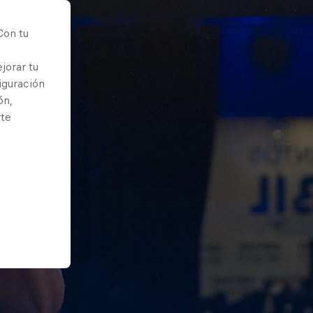
Con tu
jorar tu
iguración
ón,
rte