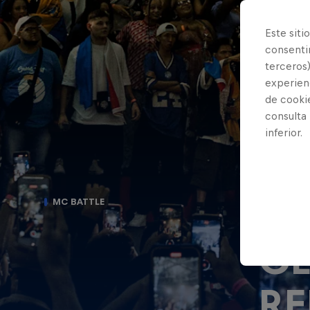
Este siti
consentim
terceros)
experienc
de cooki
consulta
inferior.
CO
MC BATTLE
CL
RE