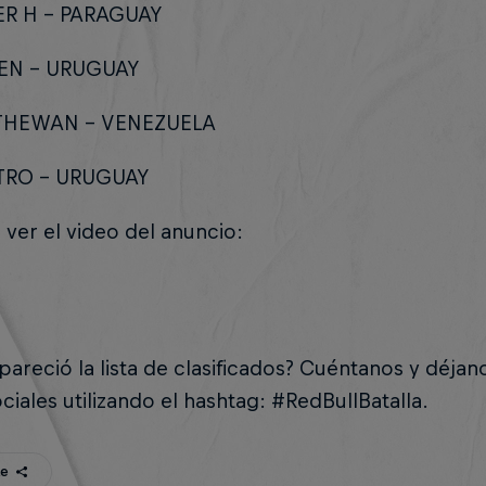
ER H – PARAGUAY
CEN – URUGUAY
THEWAN – VENEZUELA
KTRO – URUGUAY
 ver el video del anuncio:
pareció la lista de clasificados? Cuéntanos y déjan
ciales utilizando el hashtag: #RedBullBatalla.
te