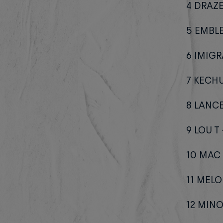
4 DRAZ
5 EMBL
6 IMIG
7 KECH
8 LANCE
9 LOU T
10 MAC
11 MEL
12 MIN