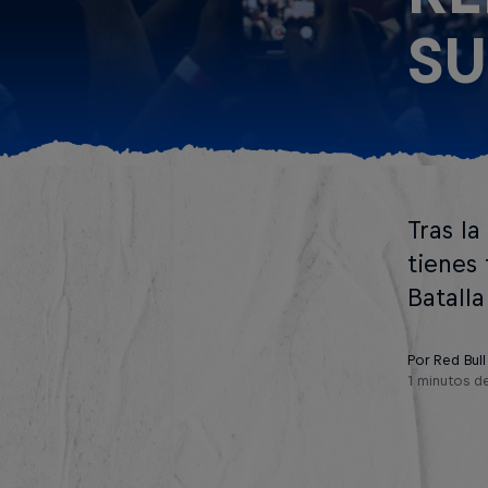
S
Tras la
tienes 
Batall
Por Red Bull
1 minutos de