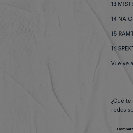
13 MIST
14 NAI
15 RAM
16 SPE
Vuelve a
¿Qué te 
redes so
Compar