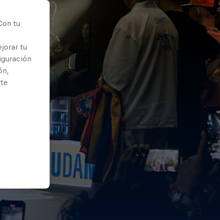
Con tu
jorar tu
iguración
ón,
rte