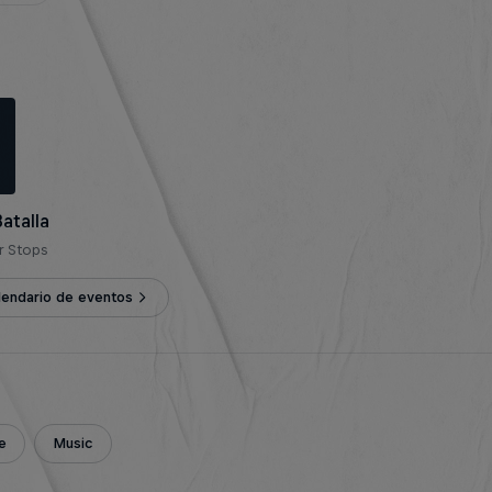
Batalla
r Stops
alendario de eventos
e
Music