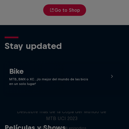
Go to Shop
Stay updated
Bike
MTB, BMX o XC…¡lo mejor del mundo de las bicis
en un solo lugar!
Beyond the Line
Descubre más de la Copa del Mundo de
MTB UCI 2023
Películas y Shows
2 Temporadas · 8 episodios