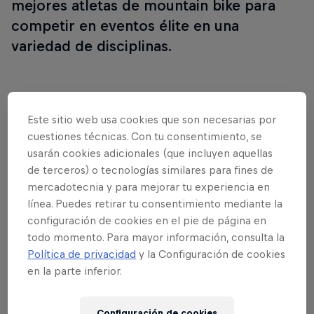
mejores atletas de mountain bike para
competir en eventos élite en una
variedad de disciplinas.
Follow along
Este sitio web usa cookies que son necesarias por
cuestiones técnicas. Con tu consentimiento, se
usarán cookies adicionales (que incluyen aquellas
de terceros) o tecnologías similares para fines de
Carrera ganadora de Slopestyle - Innsbruck
mercadotecnia y para mejorar tu experiencia en
5:26 minutos
línea. Puedes retirar tu consentimiento mediante la
configuración de cookies en el pie de página en
todo momento. Para mayor información, consulta la
Política de privacidad
y la Configuración de cookies
en la parte inferior.
Configuración de cookies