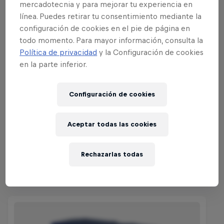
mercadotecnia y para mejorar tu experiencia en
línea. Puedes retirar tu consentimiento mediante la
configuración de cookies en el pie de página en
Lee a continuación
todo momento. Para mayor información, consulta la
Al rojo vivo en Argentina:
Política de privacidad
y la Configuración de cookies
en la parte inferior.
Los momentos claves
El GP de MotoGP fue explosivo, con Márquez y Rossi
Configuración de cookies
cara a cara.
Aceptar todas las cookies
3 minutos de lectura
Rechazarlas todas
Compra la colección