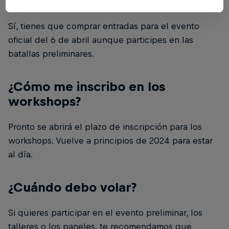
preliminares?
Sí, tienes que comprar entradas para el evento
oficial del 6 de abril aunque participes en las
batallas preliminares.
¿Cómo me inscribo en los
workshops?
Pronto se abrirá el plazo de inscripción para los
workshops. Vuelve a principios de 2024 para estar
al día.
¿Cuándo debo volar?
Si quieres participar en el evento preliminar, los
talleres o los paneles, te recomendamos que