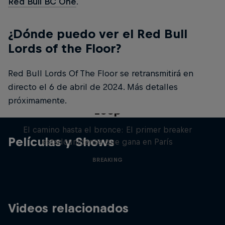
Red Bull BC One
.
¿Dónde puedo ver el Red Bull
Lords of the Floor?
Red Bull Lords Of The Floor se retransmitirá en
directo el 6 de abril de 2024. Más detalles
Victor Montalvo: Breaking the
próximamente.
Loop
El camino hasta el bronce: El primer breaker
Películas y Shows
estadounidense que gana en París
BREAKING
Videos relacionados