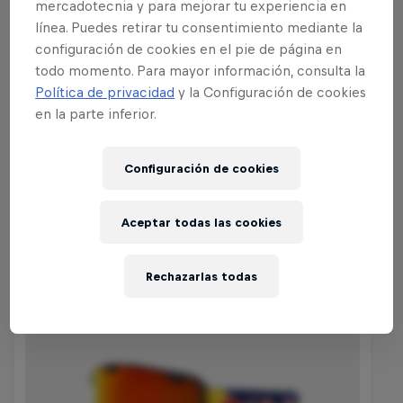
Teniendo en cuenta la épica nevada del
mercadotecnia y para mejorar tu experiencia en
año pasado, podemos esperar que el
línea. Puedes retirar tu consentimiento mediante la
configuración de cookies en el pie de página en
evento en Davos sea más emocionante
todo momento. Para mayor información, consulta la
que nunca.
Política de privacidad
y la Configuración de cookies
en la parte inferior.
Configuración de cookies
Compra la colección
Aceptar todas las cookies
Rechazarlas todas