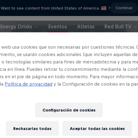
Continue
Want to see content from United States of America
?
Energy Drinks
Eventos
Atletas
Red Bull TV
Info
Previa
Cómo verlo
FAQ
o web usa cookies que son necesarias por cuestiones técnicas. 
iento, se usarán cookies adicionales (que incluyen aquellas de
 o tecnologías similares para fines de mercadotecnia y para me
ia en línea. Puedes retirar tu consentimiento mediante la conf
es en el pie de página en todo momento. Para mayor informaci
 la
Política de privacidad
y la Configuración de cookies en la pa
Configuración de cookies
Rechazarlas todas
Aceptar todas las cookies