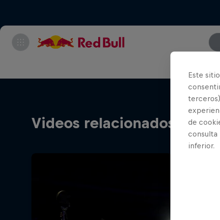
Este siti
consentim
terceros)
experienc
Videos relacionados
de cooki
consulta
inferior.