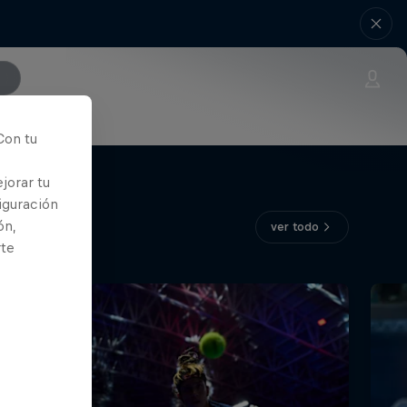
Con tu
jorar tu
iguración
ón,
ver todo
rte