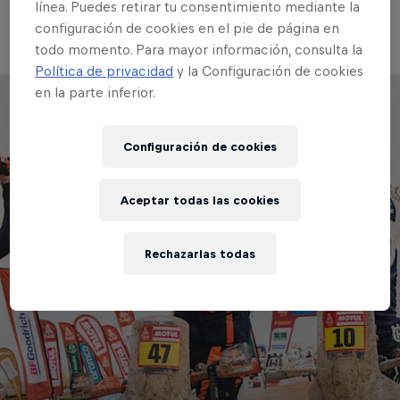
acción de la última etapa del Rally Dakar del año
línea. Puedes retirar tu consentimiento mediante la
pasado en el siguiente vídeo.
configuración de cookies en el pie de página en
todo momento. Para mayor información, consulta la
Política de privacidad
y la Configuración de cookies
en la parte inferior.
Configuración de cookies
Aceptar todas las cookies
Rechazarlas todas