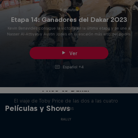
9 minutos
Etapa 14: Ganadores del Dakar 2023
Kevin Benavides consigue la victoria en la última etapa y se une a
Nasser Al-Attiyah y Austin Jones en el escalón más alto del podio.
Ver
Español +4
Price to Dakar
El viaje de Toby Price de las dos a las cuatro
Películas y Shows
ruedas
RALLY