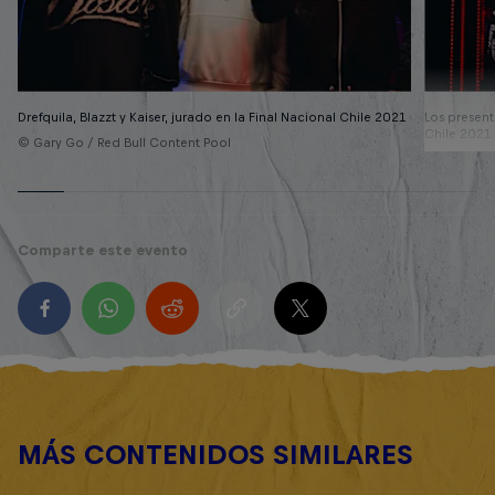
Drefquila, Blazzt y Kaiser, jurado en la Final Nacional Chile 2021
Los presen
Chile 2021
© Gary Go / Red Bull Content Pool
© Gary Go 
Comparte este evento
MÁS CONTENIDOS SIMILARES