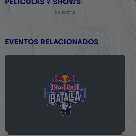
PELÍCULAS Y SHOWS
Red Bull Batalla
MC BATTLE
EVENTOS RELACIONADOS