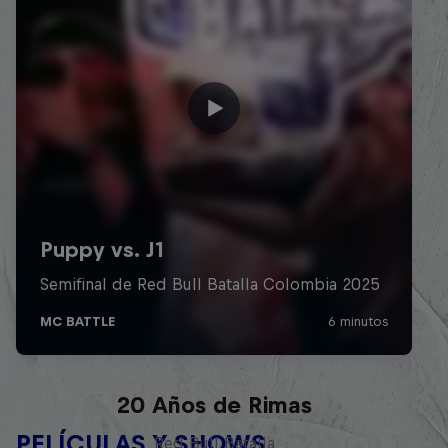
Red Bull Batalla Nueva Historia:
20 Años de Rimas
PELÍCULAS Y SHOWS
Red Bull Batalla