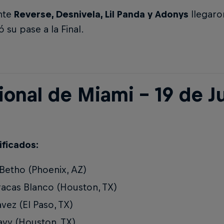
nte
Reverse, Desnivela, Lil Panda y Adonys
llegaron
ó su pase a la Final.
onal de Miami - 19 de Ju
ificados:
etho (Phoenix, AZ)
acas Blanco (Houston, TX)
vez (El Paso, TX)
vy (Houston, TX)