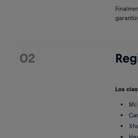
Finalme
garantiz
02
Regi
Los clas
McB
Car
Xha
Hea