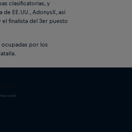
s clasificatorias, y
a de EE.UU., AdonysX, así
l finalista del 3er puesto
án ocupadas por los
atalla.
atalla
ernacional