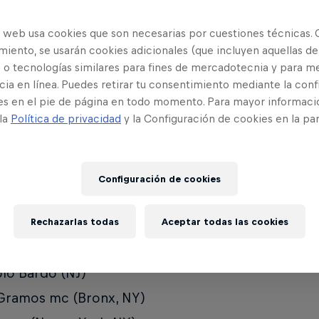
ional Chicago - 14 de Ju
o web usa cookies que son necesarias por cuestiones técnicas. 
iento, se usarán cookies adicionales (que incluyen aquellas de
 o tecnologías similares para fines de mercadotecnia y para me
ia en línea. Puedes retirar tu consentimiento mediante la conf
ificados:
es en el pie de página en todo momento. Para mayor informaci
 la
Política de privacidad
y la Configuración de cookies en la pa
s (Los Ángeles, CA)
ster (San Diego, CA)
ricoh (Nueva York, NY)
Configuración de cookies
ERSE (West Palm Beach, FL)
 panda rck (Nueva York, NY)
Rechazarlas todas
Aceptar todas las cookies
 (Newark, NJ)
lo Bardo (NJ)
Gramos mc (Bronx, NY)