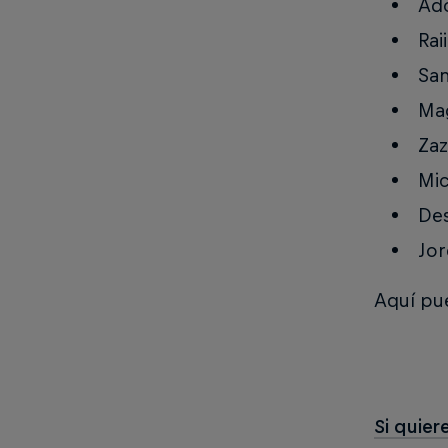
Ado
Rai
San
Mag
Zaz
Mic
Des
Jor
Aquí pue
Si quier