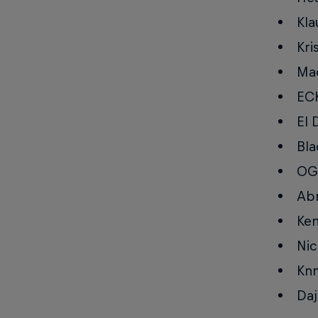
Kla
Kri
Mac
ECK
El 
Bla
OG 
Abr
Ken
Nic
Knn
Daj