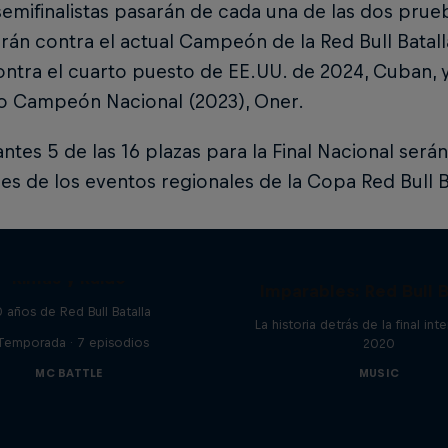
emifinalistas pasarán de cada una de las dos prueba
án contra el actual Campeón de la Red Bull Batall
tra el cuarto puesto de EE.UU. de 2024, Cuban, y e
uo Campeón Nacional (2023), Oner.
antes 5 de las 16 plazas para la Final Nacional ser
s de los eventos regionales de la Copa Red Bull B
Rimas y Ruido
Imparables: Red Bull B
 años de Red Bull Batalla
La historia detrás de la final int
 Temporada · 7 episodios
2020
MC BATTLE
MUSIC