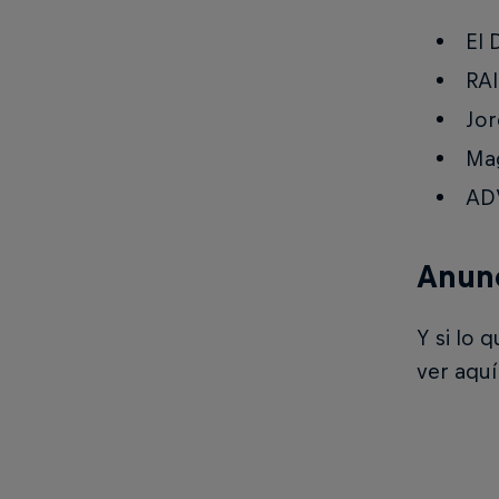
El 
RAI
Jor
Mag
ADV
Anunc
Y si lo 
ver aquí