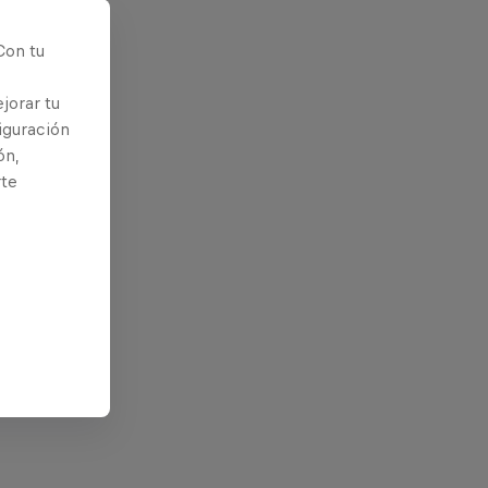
nio
Con tu
jorar tu
iguración
ón,
rte